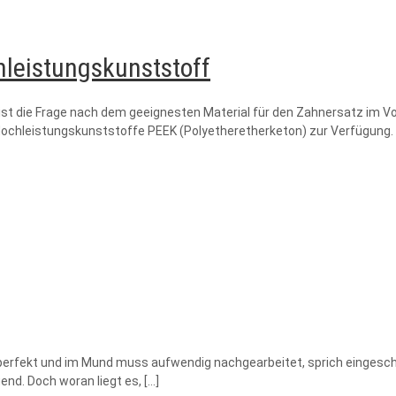
hleistungskunststoff
t die Frage nach dem geeignesten Material für den Zahnersatz im Vor
Hochleistungskunststoffe PEEK (Polyetheretherketon) zur Verfügung. 
perfekt und im Mund muss aufwendig nachgearbeitet, sprich eingeschli
end. Doch woran liegt es,
[…]