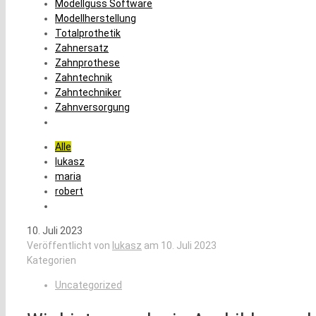
Modellguss Software
Modellherstellung
Totalprothetik
Zahnersatz
Zahnprothese
Zahntechnik
Zahntechniker
Zahnversorgung
Alle
lukasz
maria
robert
10. Juli 2023
Veröffentlicht von
lukasz
am
10. Juli 2023
Kategorien
Uncategorized