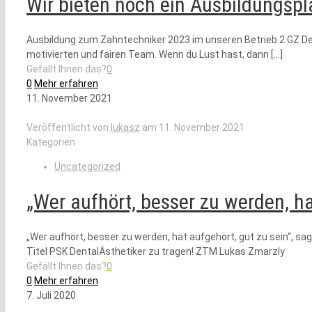
Wir bieten noch ein Ausbildungsp
Ausbildung zum Zahntechniker 2023 im unseren Betrieb 2 GZ Dent
motivierten und fairen Team. Wenn du Lust hast, dann
[…]
Gefällt Ihnen das?
0
0
Mehr erfahren
11. November 2021
Veröffentlicht von
lukasz
am
11. November 2021
Kategorien
Uncategorized
„Wer aufhört, besser zu werden, ha
„Wer aufhört, besser zu werden, hat aufgehört, gut zu sein“, sa
Titel PSK DentalÄsthetiker zu tragen! ZTM Lukas Zmarzly
Gefällt Ihnen das?
0
0
Mehr erfahren
7. Juli 2020