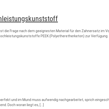
hleistungskunststoff
t die Frage nach dem geeignesten Material für den Zahnersatz im Vor
Hochleistungskunststoffe PEEK (Polyetheretherketon) zur Verfügung. 
perfekt und im Mund muss aufwendig nachgearbeitet, sprich eingeschli
end. Doch woran liegt es,
[…]