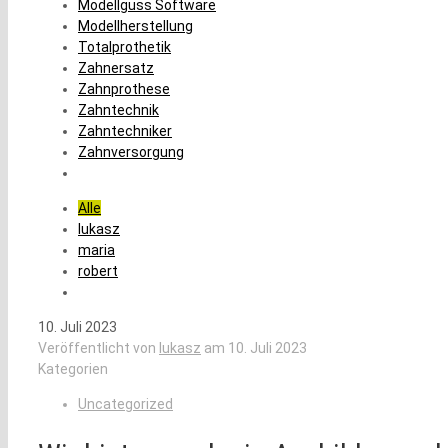
Modellguss Software
Modellherstellung
Totalprothetik
Zahnersatz
Zahnprothese
Zahntechnik
Zahntechniker
Zahnversorgung
Alle
lukasz
maria
robert
10. Juli 2023
Veröffentlicht von
lukasz
am
10. Juli 2023
Kategorien
Uncategorized