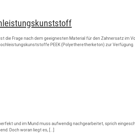
hleistungskunststoff
t die Frage nach dem geeignesten Material für den Zahnersatz im Vor
Hochleistungskunststoffe PEEK (Polyetheretherketon) zur Verfügung. 
perfekt und im Mund muss aufwendig nachgearbeitet, sprich eingeschli
end. Doch woran liegt es,
[…]