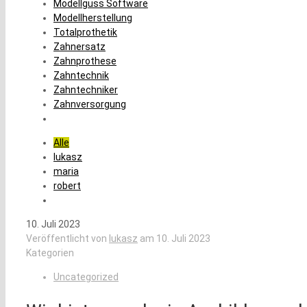
Modellguss Software
Modellherstellung
Totalprothetik
Zahnersatz
Zahnprothese
Zahntechnik
Zahntechniker
Zahnversorgung
Alle
lukasz
maria
robert
10. Juli 2023
Veröffentlicht von
lukasz
am
10. Juli 2023
Kategorien
Uncategorized